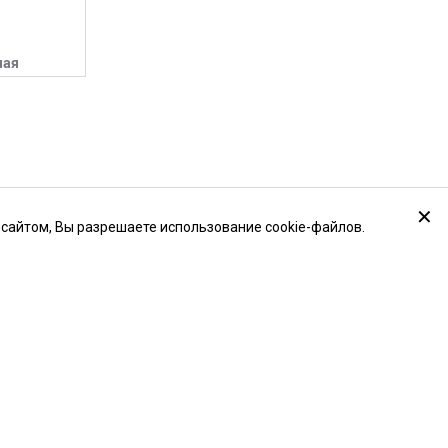
ная
✕
 сайтом, Вы разрешаете использование cookie-файлов.
атика для систем вентиляции и
ционирования
тки
ховоды для вентиляции
ектующие для вентиляции