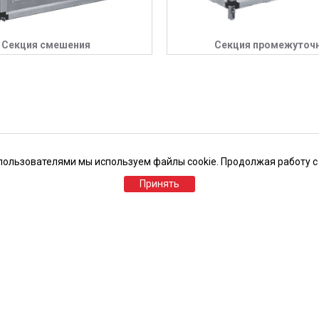
Секция смешения
Секция промежуточ
пользователями мы используем файлы cookie. Продолжая работу с
Принять
Клапаны противопожарные
Автом
конди
Клапаны дымоудаления
Реше
Радиальные вентиляторы
Возду
Огнезащита
Компл
Промышленные установки
Канальное оборудование