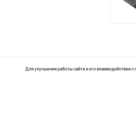
Для улучшения работы сайта и его взаимодействия с 
© 2026 «Prof-Energo»
+7 (495) 784-33-32
Info@prof-energo.ru
Соглашение на обработку
персональных данных