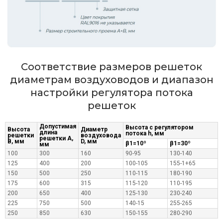
Соответствие размеров решеток
диаметрам воздуховодов и диапазон
настройки регулятора потока
решеток
Допустимая
Высота с регулятором
Высота
Диаметр
длина
потока h, мм
решетки
воздуховода
решетки А,
В, мм
D, мм
β1=10º
β1=30º
мм
100
300
160
90-95
130-140
125
400
200
100-105
155-1+65
150
500
250
110-115
180-190
175
600
315
115-120
110-195
200
650
400
125-130
230-240
225
750
500
140-15
255-265
250
850
630
150-155
280-290