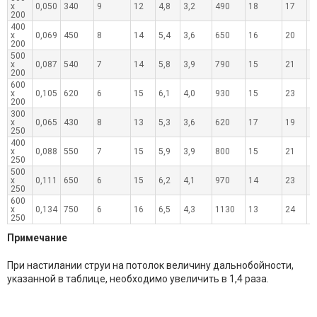
х
0,050
340
9
12
4,8
3,2
490
18
17
6
200
400
х
0,069
450
8
14
5,4
3,6
650
16
20
7
200
500
х
0,087
540
7
14
5,8
3,9
790
15
21
8
200
600
х
0,105
620
6
15
6,1
4,0
930
15
23
9
200
300
х
0,065
430
8
13
5,3
3,6
620
17
19
7
250
400
х
0,088
550
7
15
5,9
3,9
800
15
21
8
250
500
х
0,111
650
6
15
6,2
4,1
970
14
23
9
250
600
х
0,134
750
6
16
6,5
4,3
1130
13
24
9
250
Примечание
При настилании струи на потолок величину дальнобойности,
указанной в таблице, необходимо увеличить в 1,4 раза.