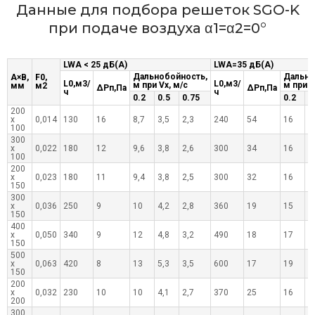
Данные для подбора решеток SGO-K
при подаче воздуха α1=α2=0°
LWA < 25 дБ(А)
LWA=35 дБ(А)
Дальнобойность,
Дально
А×В,
F0,
L0,м3/
L0,м3/
м при Vx, м/с
м при V
мм
м2
ΔРп,Па
ΔРп,Па
ч
ч
0.2
0.5
0.75
0.2
0
200
х
0,014
130
16
8,7
3,5
2,3
240
54
16
6
100
300
х
0,022
180
12
9,6
3,8
2,6
300
34
16
6
100
200
х
0,023
180
11
9,4
3,8
2,5
300
32
16
6
150
300
х
0,036
250
9
10
4,2
2,8
360
19
15
6
150
400
х
0,050
340
9
12
4,8
3,2
490
18
17
6
150
500
х
0,063
420
8
13
5,3
3,5
600
17
19
7
150
200
х
0,032
230
10
10
4,1
2,7
370
25
16
6
200
300