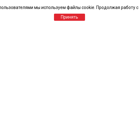
пользователями мы используем файлы cookie. Продолжая работу с
Принять
Похожие товары
Клапан противопожарный лифтовой
КДМ-2м/КДМ-3- ЛС