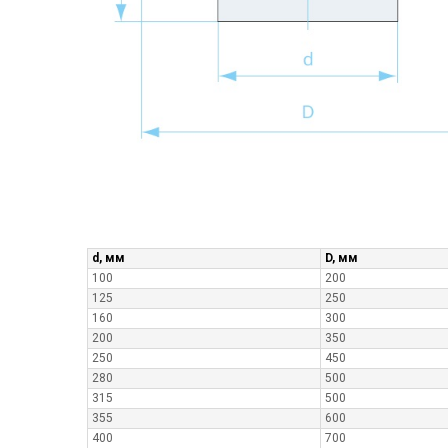
d, мм
D, мм
100
200
125
250
160
300
200
350
250
450
280
500
315
500
355
600
400
700