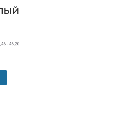
глый
,46 - 46,20