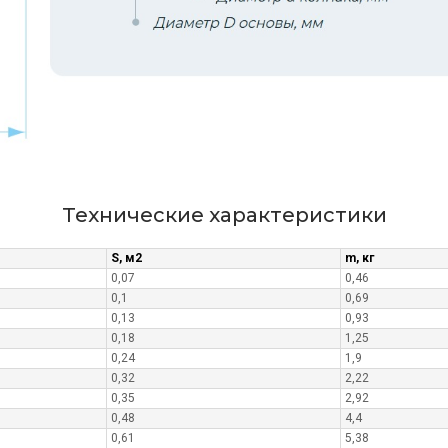
Технические характеристики
S, м2
m, кг
0,07
0,46
0,1
0,69
0,13
0,93
0,18
1,25
0,24
1,9
0,32
2,22
0,35
2,92
0,48
4,4
0,61
5,38